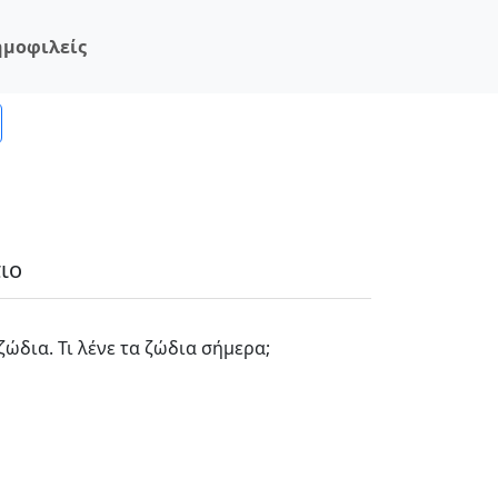
ημοφιλείς
ιο
ζώδια. Τι λένε τα ζώδια σήμερα;