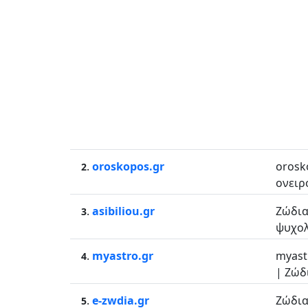
.
oroskopos.gr
orosk
2
ονειρο
.
asibiliou.gr
Ζώδια
3
ψυχολ
.
myastro.gr
myast
4
| Ζώδ
.
e-zwdia.gr
Ζώδια
5