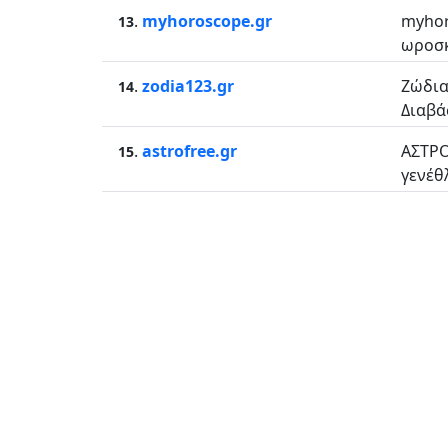
.
myhoroscope.gr
myhor
13
ωροσκ
.
zodia123.gr
Ζώδια
14
Διαβά
.
astrofree.gr
ΑΣΤΡΟ
15
γενέθ