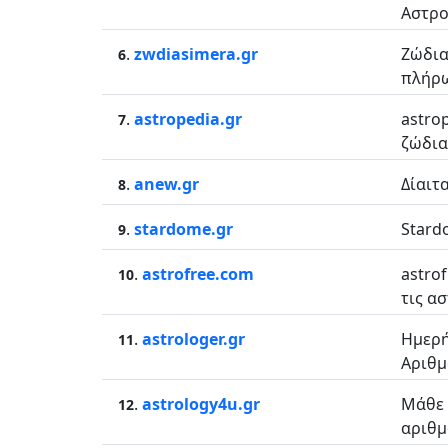
Αστρο
.
zwdiasimera.gr
Ζώδια
6
πλήρω
.
astropedia.gr
astro
7
ζώδια
.
anew.gr
Δίαιτ
8
.
stardome.gr
Stard
9
.
astrofree.com
astro
10
τις α
.
astrologer.gr
Ημερή
11
Αριθμ
.
astrology4u.gr
Μάθε 
12
αριθμ