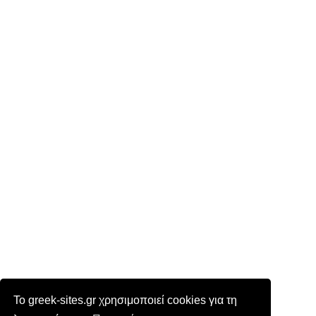
Το greek-sites.gr χρησιμοποιεί cookies για τη