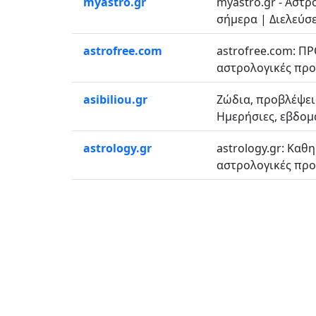
myastro.gr
myastro.gr - Αστ
σήμερα | Διελεύσε
astrofree.com
astrofree.com: Π
αστρολογικές προσ
asibiliou.gr
Ζώδια, προβλέψει
Ημερήσιες, εβδομα
astrology.gr
astrology.gr: Καθ
αστρολογικές προβ