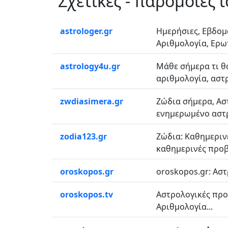
Σχετικές - παρόμοιες 
astrologer.gr
Ημερήσιες, Εβδομ
Αριθμολογία, Ερωτ
astrology4u.gr
Μάθε σήμερα τι θα
αριθμολογία, αστρ
zwdiasimera.gr
Ζώδια σήμερα, Ασ
ενημερωμένο αστρολ
zodia123.gr
Ζώδια: Καθημερινέ
καθημερινές προβλ
oroskopos.gr
oroskopos.gr: Αστ
oroskopos.tv
Αστρολογικές προβ
Αριθμολογία...