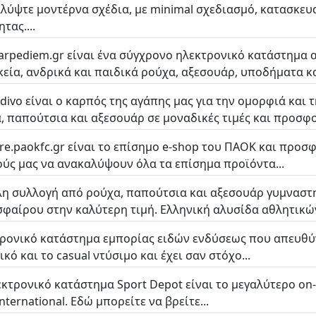
λύψτε μοντέρνα σχέδια, με minimal σχεδιασμό, κατασκε
τας....
carpediem.gr είναι ένα σύγχρονο ηλεκτρονικό κατάστημα
κεία, ανδρικά και παιδικά ρούχα, αξεσουάρ, υποδήματα και
divo είναι ο καρπός της αγάπης μας για την ομορφιά και τ
, παπούτσια και αξεσουάρ σε μοναδικές τιμές και προσφορ
ore.paokfc.gr είναι το επίσημο e-shop του ΠΑΟΚ και προσ
ύς μας να ανακαλύψουν όλα τα επίσημα προϊόντα...
η συλλογή από ρούχα, παπούτσια και αξεσουάρ γυμναστη
φαίρου στην καλύτερη τιμή. Ελληνική αλυσίδα αθλητικών
ρονικό κατάστημα εμπορίας ειδών ενδύσεως που απευθύν
κό και το casual ντύσιμο και έχει σαν στόχο...
εκτρονικό κατάστημα Sport Depot είναι το μεγαλύτερο on
nternational. Εδώ μπορείτε να βρείτε...