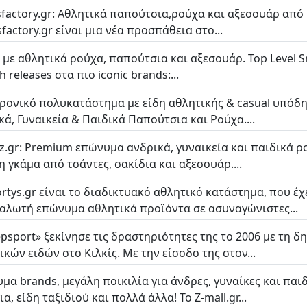
sfactory.gr: Αθλητικά παπούτσια,ρούχα και αξεσουάρ από 
factory.gr είναι μια νέα προσπάθεια στο...
 με αθλητικά ρούχα, παπούτσια και αξεσουάρ. Top Level Sn
h releases στα πιο iconic brands:...
ρονικό πολυκατάστημα με είδη αθλητικής & casual υπόδησ
κά, Γυναικεία & Παιδικά Παπούτσια και Ρούχα....
.gr: Premium επώνυμα ανδρικά, γυναικεία και παιδικά ρο
η γκάμα από τσάντες, σακίδια και αξεσουάρ....
ortys.gr είναι το διαδικτυακό αθλητικό κατάστημα, που έ
αλωτή επώνυμα αθλητικά προϊόντα σε ασυναγώνιστες...
epsport» ξεκίνησε τις δραστηριότητες της το 2006 με τη
ικών ειδών στο Κιλκίς. Με την είσοδο της στον...
μα brands, μεγάλη ποικιλία για άνδρες, γυναίκες και παι
α, είδη ταξιδιού και πολλά άλλα! To Ζ-mall.gr...