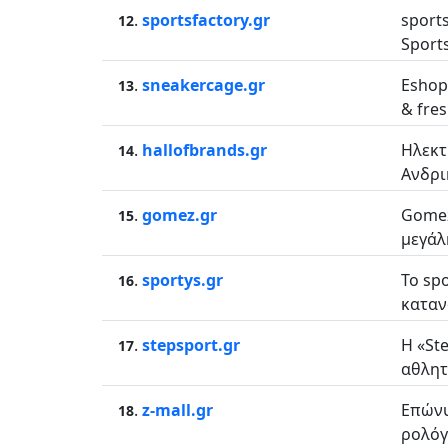
.
sportsfactory.gr
sport
12
Sports
.
sneakercage.gr
Eshop
13
& fres
.
hallofbrands.gr
Ηλεκτ
14
Ανδρι
.
gomez.gr
Gomez
15
μεγάλ
.
sportys.gr
Το sp
16
καταν
.
stepsport.gr
Η «St
17
αθλητ
.
z-mall.gr
Επώνυ
18
ρολόγι