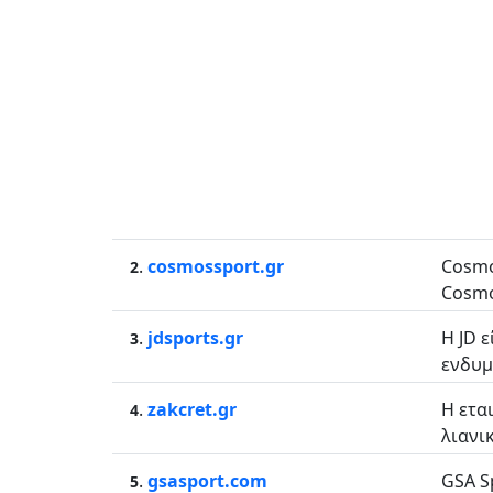
.
cosmossport.gr
Cosmo
2
Cosmo
.
jdsports.gr
Η JD 
3
ενδυμ
.
zakcret.gr
Η ετα
4
λιανι
.
gsasport.com
GSA S
5