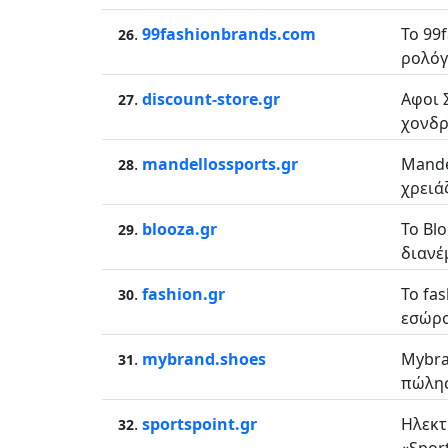
.
99fashionbrands.com
Το 99
26
ρολόγι
.
discount-store.gr
Aφοι 
27
χονδρι
.
mandellossports.gr
Mande
28
χρειά
.
blooza.gr
Το Bl
29
διανέμ
.
fashion.gr
Το fa
30
εσώρο
.
mybrand.shoes
Mybra
31
πώλησ
.
sportspoint.gr
Ηλεκτ
32