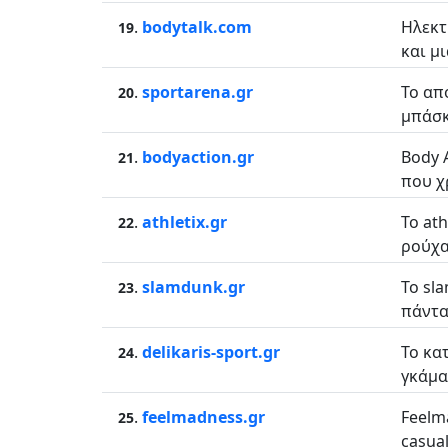
.
bodytalk.com
Ηλεκτ
19
και µ
.
sportarena.gr
Το απ
20
μπάσκε
.
bodyaction.gr
Body 
21
που χρ
.
athletix.gr
Το at
22
ρούχα
.
slamdunk.gr
Το sl
23
πάντα
.
delikaris-sport.gr
Το κα
24
γκάμα
.
feelmadness.gr
Feelm
25
casua