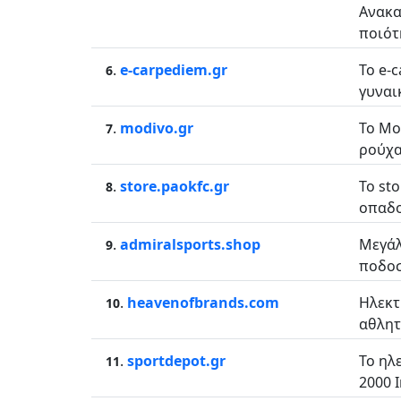
Ανακα
ποιότη
.
e-carpediem.gr
Το e-
6
γυναι
.
modivo.gr
Το Mo
7
ρούχα
.
store.paokfc.gr
To st
8
οπαδο
.
admiralsports.shop
Μεγάλ
9
ποδοσ
.
heavenofbrands.com
Ηλεκτ
10
αθλητι
.
sportdepot.gr
Το ηλ
11
2000 I