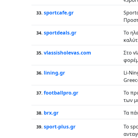
«Spor
.
sportcafe.gr
Sport
33
Προσπ
.
sportdeals.gr
Το ηλ
34
καλύτ
.
vlassisholevas.com
Στο v
35
φορέμ
.
lining.gr
Li-Nin
36
Greec
.
footballpro.gr
Το πρ
37
των μ
.
brx.gr
Τα πά
38
.
sport-plus.gr
Το sp
39
ανταγ