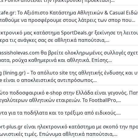
ts Point» αποτελεί την ηλεκτρονική προέκταση...
cafe.gr: Το Αξιόπιστο Κατάστημα Αθλητικών & Casual Ειδών
αθούμε να προσφέρουμε στους λάτρεις των σπορ που...
εκτρονικό μας κατάστημα SportDeals.gr ξεκίνησε τη λειτο
ερα τις ανάγκες σας σε αθλητικά παπούτσια,...
lassisholevas.com θα βρείτε ολοκληρωμένες συλλογές σχετ
ατα, ρούχα καθημερινά και αθλητικά. Επίσης...
g (lining.gr) – Το απόλυτο site της αθλητικής ένδυσης και
e είναι ο αποκλειστικός αντιπρόσωπος...
ώτο ποδοσφαιρικό e-shop στην Ελλάδα είναι γεγονός. Π
εγαλύτερων αθλητικών εταιρειών. Το FootballPro,...
ντα για τα ποδήλατα και το τρέξιμο από ειδικούς....
ort-plus.gr είναι ηλεκτρονικό κατάστημα με σκοπό την π
ωνιστικές τιμές. Επώνυμα αθλητικά παπούτσια,...