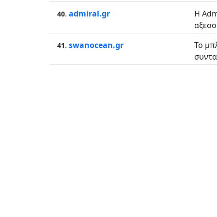
.
admiral.gr
Η Adm
40
αξεσο
.
swanocean.gr
Το μπ
41
συνταγ