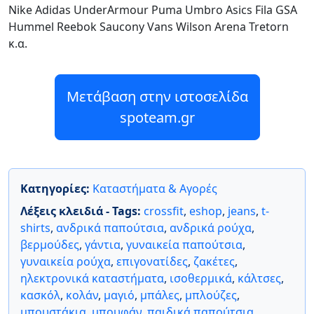
Nike Adidas UnderArmour Puma Umbro Asics Fila GSA
Hummel Reebok Saucony Vans Wilson Arena Tretorn
κ.α.
Μετάβαση στην ιστοσελίδα
spoteam.gr
Κατηγορίες:
Καταστήματα & Αγορές
Λέξεις κλειδιά - Tags:
crossfit
,
eshop
,
jeans
,
t-
shirts
,
ανδρικά παπούτσια
,
ανδρικά ρούχα
,
βερμούδες
,
γάντια
,
γυναικεία παπούτσια
,
γυναικεία ρούχα
,
επιγονατίδες
,
ζακέτες
,
ηλεκτρονικά καταστήματα
,
ισοθερμικά
,
κάλτσες
,
κασκόλ
,
κολάν
,
μαγιό
,
μπάλες
,
μπλούζες
,
μπουστάκια
,
μπουφάν
,
παιδικά παπούτσια
,