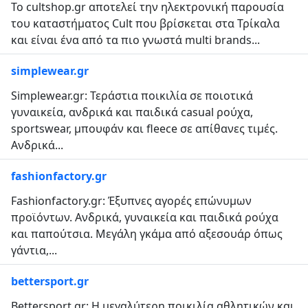
Το cultshop.gr αποτελεί την ηλεκτρονική παρουσία
του καταστήματος Cult που βρίσκεται στα Τρίκαλα
και είναι ένα από τα πιο γνωστά multi brands...
simplewear.gr
Simplewear.gr: Τεράστια ποικιλία σε ποιοτικά
γυναικεία, ανδρικά και παιδικά casual ρούχα,
sportswear, μπουφάν και fleece σε απίθανες τιμές.
Ανδρικά...
fashionfactory.gr
Fashionfactory.gr: Έξυπνες αγορές επώνυμων
προϊόντων. Ανδρικά, γυναικεία και παιδικά ρούχα
και παπούτσια. Μεγάλη γκάμα από αξεσουάρ όπως
γάντια,...
bettersport.gr
Bettersport.gr: Η μεγαλύτερη ποικιλία αθλητικών και