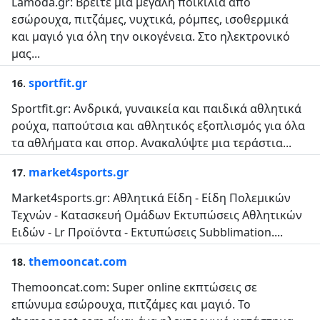
Lamoda.gr: Βρείτε μια μεγάλη ποικιλία από
εσώρουχα, πιτζάμες, νυχτικά, ρόμπες, ισοθερμικά
και μαγιό για όλη την οικογένεια. Στο ηλεκτρονικό
μας...
.
sportfit.gr
16
Sportfit.gr: Ανδρικά, γυναικεία και παιδικά αθλητικά
ρούχα, παπούτσια και αθλητικός εξοπλισμός για όλα
τα αθλήματα και σπορ. Ανακαλύψτε μια τεράστια...
.
market4sports.gr
17
Market4sports.gr: Αθλητικά Είδη - Είδη Πολεμικών
Τεχνών - Κατασκευή Ομάδων Εκτυπώσεις Αθλητικών
Ειδών - Lr Προϊόντα - Εκτυπώσεις Subblimation....
.
themooncat.com
18
Themooncat.com: Super online εκπτώσεις σε
επώνυμα εσώρουχα, πιτζάμες και μαγιό. Το