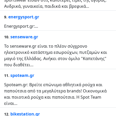
sportswear ειδών στις καλύτερες τιμές της αγοράς.
Ανδρικά, γυναικεία, παιδικά και βρεφικά...
.
energysport.gr
9
Energysport.gr:...
.
senseware.gr
10
Το senseware.gr είναι το πλέον σύγχρονο
ηλεκτρονικό κατάστημα εσωρούχων, πυτζαμών και
μαγιό της Ελλάδας. Ανήκει στον όμιλο "Καπετάνης"
που διαθέτει...
.
spoteam.gr
11
Spoteam.gr: Βρείτε επώνυμα αθλητικά ρούχα και
παπούτσια από τα μεγαλύτερα brands! Οικονομικά
και ποιοτικά ρούχα και παπούτσια. Η Spot Team
είναι...
.
bikestation.gr
12