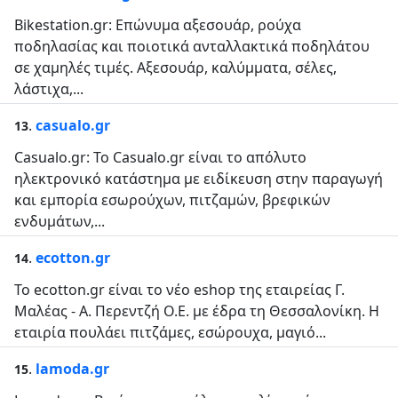
Bikestation.gr: Επώνυμα αξεσουάρ, ρούχα
ποδηλασίας και ποιοτικά ανταλλακτικά ποδηλάτου
σε χαμηλές τιμές. Αξεσουάρ, καλύμματα, σέλες,
λάστιχα,...
.
casualo.gr
13
Casualo.gr: Το Casualo.gr είναι το απόλυτο
ηλεκτρονικό κατάστημα με ειδίκευση στην παραγωγή
και εμπορία εσωρούχων, πιτζαμών, βρεφικών
ενδυμάτων,...
.
ecotton.gr
14
Το ecotton.gr είναι το νέο eshop της εταιρείας Γ.
Μαλέας - Α. Περεντζή Ο.Ε. με έδρα τη Θεσσαλονίκη. Η
εταιρία πουλάει πιτζάμες, εσώρουχα, μαγιό...
.
lamoda.gr
15