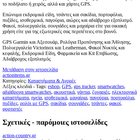
το ποδήλατο ή χειρός, αλλά και χάρτες GPS.
Επώνυμα εκδρομικά είδη, τσάντες και σακίδια, πορτοφόλια,
πυξίδες, ισοθερμικά, παγούρια, αιώρες και αδιάβροχο εξοπλισμό.
Φακοί, πολυεργαλεία, σουγιάδες και μαχαίρια είτε για οικιακή
χρήση είτε για της εξωτερικές σας περιπέτειες στο βουνό.
GPS Garmin και Αξεσουάρ, Ρολόγια Προπόνησης και Άθλησης,
Πολυεργαλεία Victorinox και Leatherman, Φακοί Νυκτός και
κεφαλής, Εκδρομικά Είδη, Φαρμακεία και Κit Επιβίωσης,
Αδιάβροχος εξοπλισμός
Μετάβαση στην ιστοσελίδα
actionitems.gr
Κατηγορίες:
Καταστήματα & Αγορές
Λέξεις κλειδιά - Tags:
eshop
,
GPS
,
gps tracker
,
smartwatches
,
αδιάβροχα smartwatches
,
ακουστικά
,
γάντια
,
ζυγαριές
,
ηλεκτρονικά
καταστήματα
,
ηχεία
,
ισοθερμικά
,
μαχαίρια
,
παγούρια
,
πορτοφόλια
,
πυξίδες
,
ρολόι με GPS
,
σακίδια
,
σουγιάδες
,
τσάντες
,
φακοί
,
φορτιστές
Σχετικές - παρόμοιες ιστοσελίδες
action-country.gr