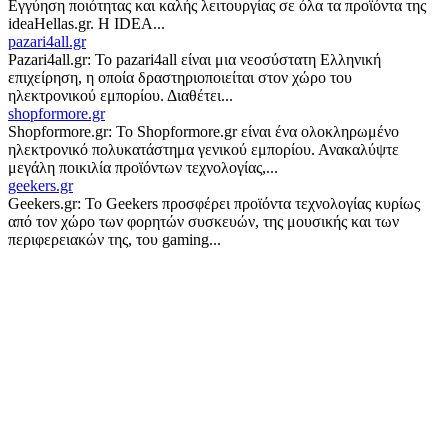
Εγγύηση ποιότητας και καλής λειτουργίας σε όλα τα προϊόντα της
ideaHellas.gr. H IDEA...
pazari4all.gr
Pazari4all.gr: Το pazari4all είναι μια νεοσύστατη Ελληνική
επιχείρηση, η οποία δραστηριοποιείται στον χώρο του
ηλεκτρονικού εμπορίου. Διαθέτει...
shopformore.gr
Shopformore.gr: Το Shopformore.gr είναι ένα ολοκληρωμένο
ηλεκτρονικό πολυκατάστημα γενικού εμπορίου. Ανακαλύψτε
μεγάλη ποικιλία προϊόντων τεχνολογίας,...
geekers.gr
Geekers.gr: Το Geekers προσφέρει προϊόντα τεχνολογίας κυρίως
από τον χώρο των φορητών συσκευών, της μουσικής και των
περιφερειακών της, του gaming...