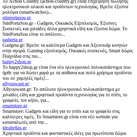
Το Action Country (action-country.gr) είναι επιχείρηση πώλησης
ηλεκτρονικού υλικού και προϊόντων τεχνολογίας. Βρείτε έξυπνα
ρολόγια (smartwatches)...
stinportasou.gr
StinPortaSou.gr - Gadgets, Οικιακός Εξοπλισμός, Έξυπνες
Συσκευές και χιλιάδες άλλα χρηστικά είδη και έξυπνα δώρα. Το
StinPortaSou είναι το απόλυτο...
gadgeta.gr
Gadgeta.gr: Βρείτε τα καλύτερα Gadgets και Αξεσουάρ κινητών
στην αγορά. Gaming εξοπλισμός, Οικιακές συσκευές, Smart δώρα,
Παιχνίδια στις πιο...
happy2shop.gr
Το happy2shop.gr είναι ένα νέο ηλεκτρονικό πολυκατάστημα που
ήρθε για να δώσει χαρά με τα απίθανα και πολύ χρήσιμα προϊόντα
του σε χαμηλές τιμές!...
allyouwant.gr
Allyouwant.gr: Το απόλυτο ηλεκτρονικό πολυκατάστημα με
χιλιάδες είδη και χρηστικά προϊόντα τεχνολογίας για το σπίτι, το
γραφείο, τον κήπο, για...
smartstore.gr
Smartstore: Gadgets και είδη για το σπίτι και το γραφείο στις
καλύτερες τιμές. Το Smartstore.gr είναι ενα νέο website για
καταναλωτές από την...
ideahellas.gr
Χρηστικά προϊόντα και φανταστικές ιδέες για πρωτότυπα δώρα.