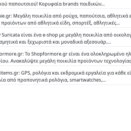
κού παπουτσιού! Κορυφαία brands παιδικών...
e.gr: Μεγάλη ποικιλία από ρούχα, παπούτσια, αθλητικά ε
 προϊόντων από αθλητικά είδη, σπορτέξ, αθλητικές...
y Suricata είναι ένα e-shop με μεγάλη ποικιλία από οικο
σμητικά και ξεχωριστά και μοναδικά αξεσουάρ....
ormore.gr: Το Shopformore.gr είναι ένα ολοκληρωμένο η
ίου. Ανακαλύψτε μεγάλη ποικιλία προϊόντων τεχνολογίας,
nitems.gr: GPS, ρολόγια και εκδρομικά εργαλεία για κάθε 
λία από προπονητικά ρολόγια, smartwatches,...