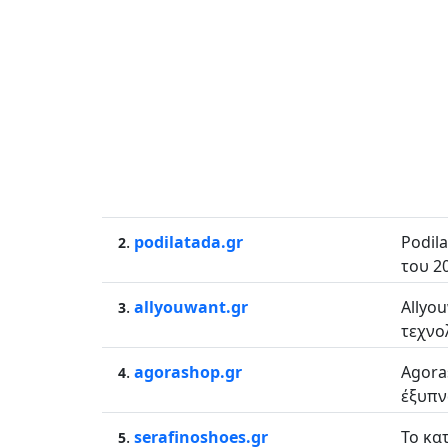
.
podilatada.gr
Podil
2
του 2
.
allyouwant.gr
Allyo
3
τεχνολ
.
agorashop.gr
Agora
4
έξυπν
.
serafinoshoes.gr
Το κα
5