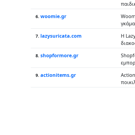
παιδι
.
woomie.gr
Woomi
6
γκάμα
.
lazysuricata.com
Η Laz
7
διακο
.
shopformore.gr
Shopf
8
εμπορ
.
actionitems.gr
Actio
9
ποικι