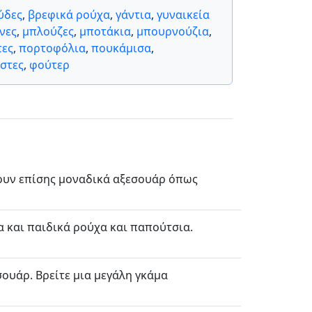
ύδες
,
βρεφικά ρούχα
,
γάντια
,
γυναικεία
νες
,
μπλούζες
,
μποτάκια
,
μπουρνούζια
,
τες
,
πορτοφόλια
,
πουκάμισα
,
στες
,
φούτερ
χουν επίσης μοναδικά αξεσουάρ όπως
α και παιδικά ρούχα και παπούτσια.
ουάρ. Βρείτε μια μεγάλη γκάμα