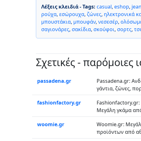
Λέξεις κλειδιά - Tags:
casual
,
eshop
,
jea
ρούχα
,
εσώρουχα
,
ζώνες
,
ηλεκτρονικά κ
μπουστάκια
,
μπουφάν
,
νεσεσέρ
,
ολόσωμ
σαγιονάρες
,
σακίδια
,
σκούφοι
,
σορτς
,
τσ
Σχετικές - παρόμοιες 
passadena.gr
Passadena.gr: Αν
γάντια, ζώνες, πο
fashionfactory.gr
Fashionfactory.gr
Μεγάλη γκάμα από
woomie.gr
Woomie.gr: Μεγάλη
προϊόντων από αθλ