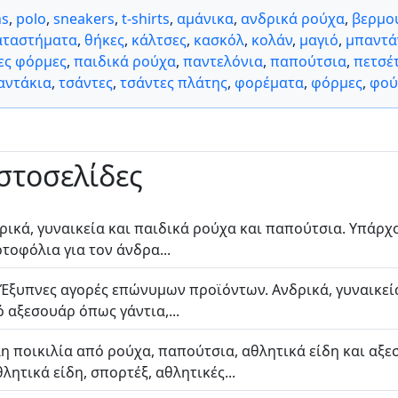
ns
,
polo
,
sneakers
,
t-shirts
,
αμάνικα
,
ανδρικά ρούχα
,
βερμο
αταστήματα
,
θήκες
,
κάλτσες
,
κασκόλ
,
κολάν
,
μαγιό
,
μπαντά
ες φόρμες
,
παιδικά ρούχα
,
παντελόνια
,
παπούτσια
,
πετσέ
αντάκια
,
τσάντες
,
τσάντες πλάτης
,
φορέματα
,
φόρμες
,
φού
ιστοσελίδες
δρικά, γυναικεία και παιδικά ρούχα και παπούτσια. Υπάρ
ρτοφόλια για τον άνδρα...
: Έξυπνες αγορές επώνυμων προϊόντων. Ανδρικά, γυναικεί
 αξεσουάρ όπως γάντια,...
 ποικιλία από ρούχα, παπούτσια, αθλητικά είδη και αξεσ
ητικά είδη, σπορτέξ, αθλητικές...