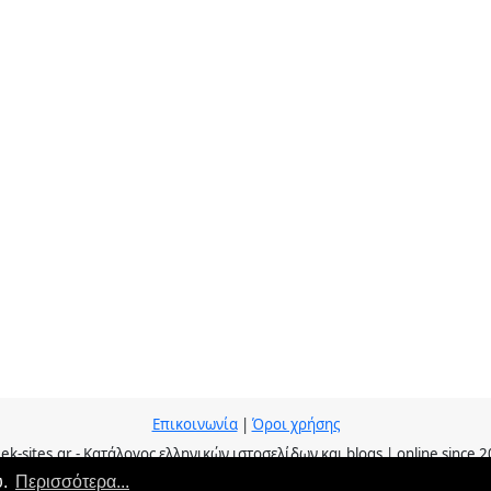
Επικοινωνία
|
Όροι χρήσης
ek-sites.gr - Κατάλογος ελληνικών ιστοσελίδων και blogs | online since 
υ.
Περισσότερα...