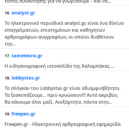
τόπος συνάντησης για να γνωρίσουμε – και να...
.
analyst.gr
16
Το ηλεκτρονικό περιοδικό analyst.gr, είναι ένα δίκτυο
επαγγελματιών, επιστημόνων και καθηγητών
αρθρογράφων-συγγραφέων, οι οποίοι διαθέτουν
την...
.
tameteora.gr
17
Η ειδησεογραφική ιστοσελίδα της Καλαμπάκας....
.
lobbystas.gr
18
Το σλόγκαν του Lobbystas.gr είναι αδιαμφισβήτητο.
Τα ξεσκεπάζουμε... πριν κρυώσουν!!! Αυτό ακριβώς
θα κάνουμε όλοι μαζί. Ανεξάρτητο, πάντα στην...
.
freepen.gr
19
Freepen.gr - Ηλεκτρονική αρθρογραφική εφημερίδα