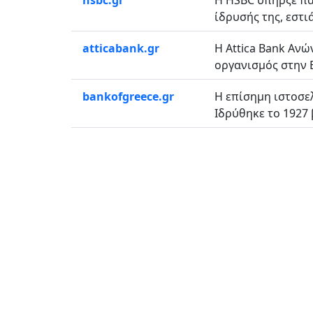
hsbc.gr
Η HSBC υπήρξε πά
ίδρυσής της, εστιά
atticabank.gr
Η Attica Bank Ανώ
οργανισμός στην Ε
bankofgreece.gr
Η επίσημη ιστοσελ
Ιδρύθηκε το 1927 