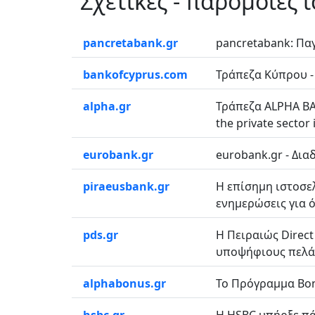
Σχετικές - παρόμοιες 
pancretabank.gr
pancretabank: Παγ
bankofcyprus.com
Τράπεζα Κύπρου - 
alpha.gr
Τράπεζα ALPHA BAN
the private sector 
eurobank.gr
eurobank.gr - Δια
piraeusbank.gr
Η επίσημη ιστοσελ
ενημερώσεις για ό
pds.gr
H Πειραιώς Direc
υποψήφιους πελάτε
alphabonus.gr
Το Πρόγραμμα Bonu