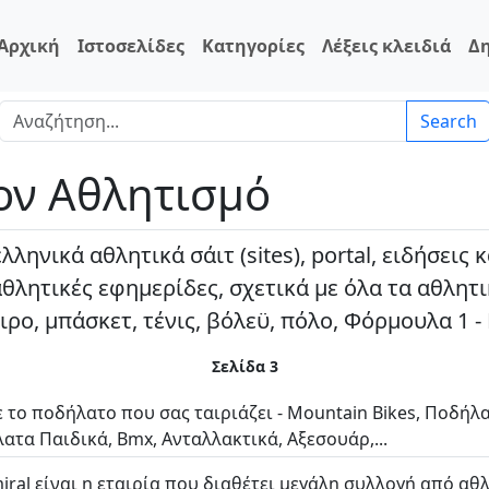
Αρχική
Ιστοσελίδες
Κατηγορίες
Λέξεις κλειδιά
Δ
Search
τον Αθλητισμό
ληνικά αθλητικά σάιτ (sites), portal, ειδήσεις
θλητικές εφημερίδες, σχετικά με όλα τα αθλητικ
ρο, μπάσκετ, τένις, βόλεϋ, πόλο, Φόρμουλα 1 -
Σελίδα 3
ε το ποδήλατο που σας ταιριάζει - Mountain Bikes, Ποδήλα
ατα Παιδικά, Bmx, Ανταλλακτικά, Αξεσουάρ,...
iral είναι η εταιρία που διαθέτει μεγάλη συλλογή από αθ