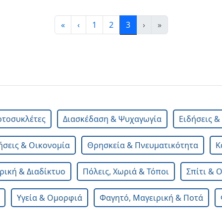
«
‹
1
2
3
›
»
οτοσυκλέτες
Διασκέδαση & Ψυχαγωγία
Ειδήσεις 
ήσεις & Οικονομία
Θρησκεία & Πνευματικότητα
Κ
ική & Διαδίκτυο
Πόλεις, Χωριά & Τόποι
Σπίτι & 
Υγεία & Ομορφιά
Φαγητό, Μαγειρική & Ποτά