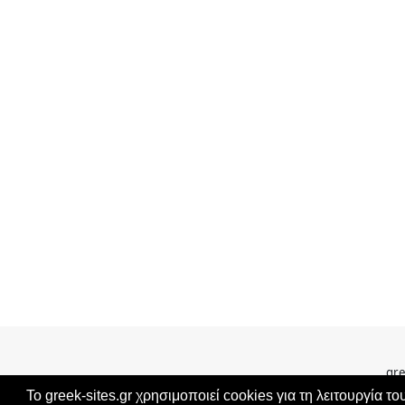
gre
Το greek-sites.gr χρησιμοποιεί cookies για τη λειτουργία το