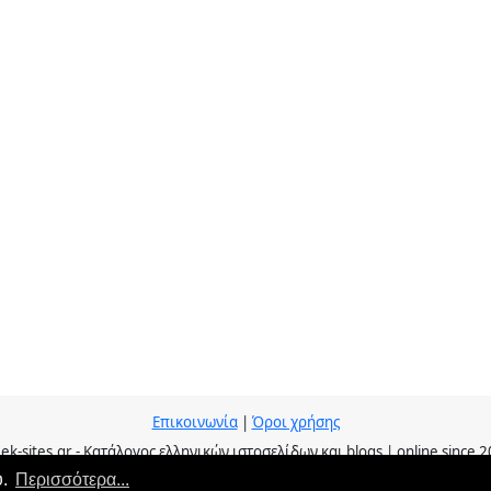
Επικοινωνία
|
Όροι χρήσης
ek-sites.gr - Κατάλογος ελληνικών ιστοσελίδων και blogs | online since 
υ.
Περισσότερα...