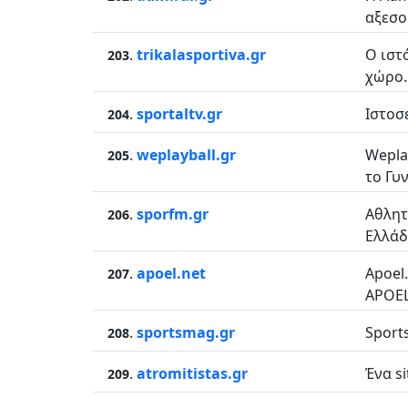
αξεσο
.
trikalasportiva.gr
Ο ιστ
203
χώρο..
.
sportaltv.gr
Ιστοσ
204
.
weplayball.gr
Wepla
205
το Γυν
.
sporfm.gr
Αθλητ
206
Ελλάδ
.
apoel.net
Apoel
207
APOEL
.
sportsmag.gr
Sport
208
.
atromitistas.gr
Ένα si
209