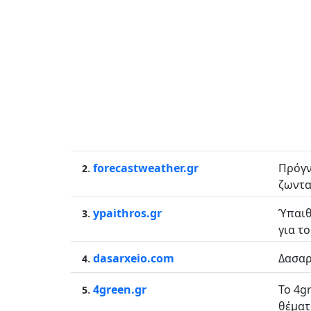
.
forecastweather.gr
Πρόγν
2
ζωντα
.
ypaithros.gr
Ύπαιθ
3
για τ
.
dasarxeio.com
Δασαρ
4
.
4green.gr
Το 4g
5
θέματ