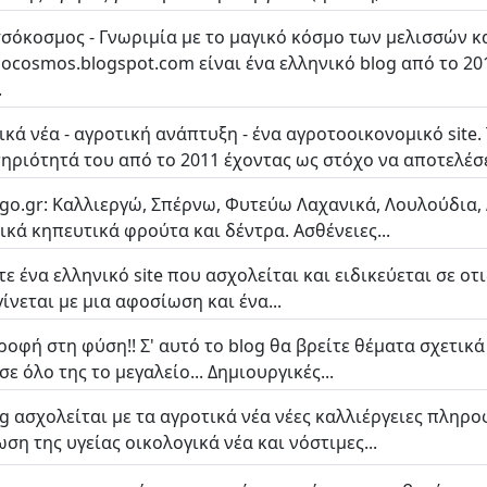
σόκοσμος - Γνωριμία με το μαγικό κόσμο των μελισσών κα
socosmos.blogspot.com είναι ένα ελληνικό blog από το 201
.
ικά νέα - αγροτική ανάπτυξη - ένα αγροτοοικονομικό site. 
ηριότητά του από το 2011 έχοντας ως στόχο να αποτελέσει
ergo.gr: Καλλιεργώ, Σπέρνω, Φυτεύω Λαχανικά, Λουλούδια,
ικά κηπευτικά φρούτα και δέντρα. Ασθένειες...
τε ένα ελληνικό site που ασχολείται και ειδικεύεται σε οτ
γίνεται με μια αφοσίωση και ένα...
ροφή στη φύση!! Σ' αυτό το blog θα βρείτε θέματα σχετικά
ε όλο της το μεγαλείο... Δημιουργικές...
og ασχολείται με τα αγροτικά νέα νέες καλλιέργειες πληρ
ωση της υγείας οικολογικά νέα και νόστιμες...