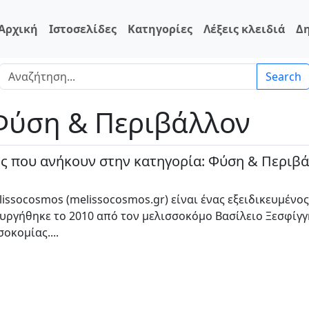
Αρχική
Ιστοσελίδες
Κατηγορίες
Λέξεις κλειδιά
Δ
Search
 Φύση & Περιβάλλον
ες που ανήκουν στην κατηγορία: Φύση & Περιβ
lissocosmos (melissocosmos.gr) είναι ένας εξειδικευμένος
υργήθηκε το 2010 από τον μελισσοκόμο Βασίλειο Ξεσφίγγη
οκομίας....