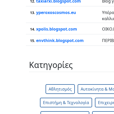
.
taxiarxi.blogspot.com
Blog 
12
.
yperoxoscosmos.eu
Υπέρο
13
καλλιέ
.
xpolis.blogspot.com
ΟΙΚΟ.Π
14
.
envthink.blogspot.com
ΠΕΡΙΒ
15
Κατηγορίες
Αθλητισμός
Αυτοκίνητα & Μ
Επιστήμη & Τεχνολογία
Επιχειρ