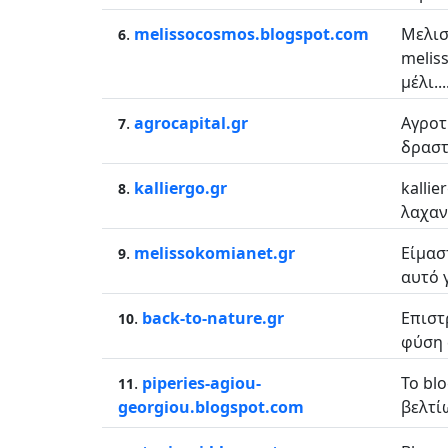
.
melissocosmos.blogspot.com
Μελισ
6
melis
μέλι...
.
agrocapital.gr
Αγροτ
7
δραστ
.
kalliergo.gr
kalli
8
λαχαν
.
melissokomianet.gr
Είμασ
9
αυτό 
.
back-to-nature.gr
Επιστ
10
φύση σ
.
piperies-agiou-
To bl
11
georgiou.blogspot.com
βελτί