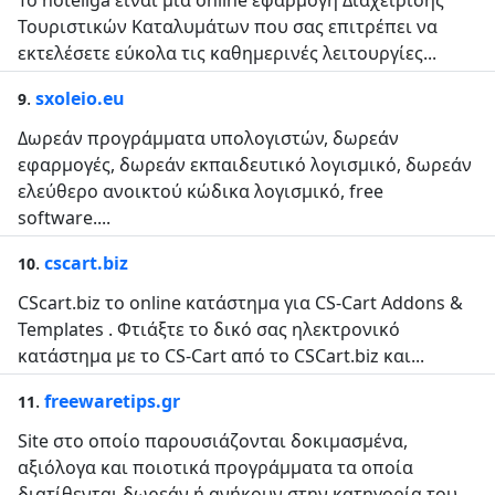
Το hoteliga είναι μία online εφαρμογή Διαχείρισης
Τουριστικών Καταλυμάτων που σας επιτρέπει να
εκτελέσετε εύκολα τις καθημερινές λειτουργίες...
.
sxoleio.eu
9
Δωρεάν προγράμματα υπολογιστών, δωρεάν
εφαρμογές, δωρεάν εκπαιδευτικό λογισμικό, δωρεάν
ελεύθερο ανοικτού κώδικα λογισμικό, free
software....
.
cscart.biz
10
CScart.biz το online κατάστημα για CS-Cart Addons &
Templates . Φτιάξτε το δικό σας ηλεκτρονικό
κατάστημα με το CS-Cart από το CSCart.biz και...
.
freewaretips.gr
11
Site στο οποίο παρουσιάζονται δοκιμασμένα,
αξιόλογα και ποιοτικά προγράμματα τα οποία
διατίθενται δωρεάν ή ανήκουν στην κατηγορία του