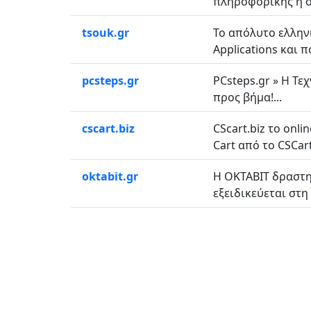
πληροφορικής η ο
tsouk.gr
Το απόλυτο ελληνικ
Applications και π
pcsteps.gr
PCsteps.gr » Η Τε
προς βήμα!...
cscart.biz
CScart.biz το onl
Cart από το CSCart.
oktabit.gr
Η ΟΚΤΑΒΙΤ δραστη
εξειδικεύεται στη