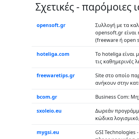
Σχετικές - παρόμοιες 
opensoft.gr
Συλλογή με τα κα
opensoft.gr είνα
(freeware ή open so
hoteliga.com
Το hoteliga είναι
τις καθημερινές λε
freewaretips.gr
Site στο οποίο π
ανήκουν στην κατη
bcom.gr
Business Com: Μη
sxoleio.eu
Δωρεάν προγράμμα
κώδικα λογισμικό, 
mygsi.eu
GSI Technologies 