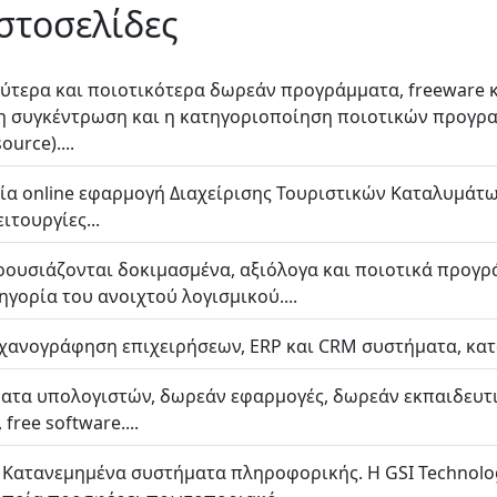
ιστοσελίδες
λύτερα και ποιοτικότερα δωρεάν προγράμματα, freeware κ
ι η συγκέντρωση και η κατηγοριοποίηση ποιοτικών προγρ
urce)....
 μία online εφαρμογή Διαχείρισης Τουριστικών Καταλυμάτ
ιτουργίες...
αρουσιάζονται δοκιμασμένα, αξιόλογα και ποιοτικά προγρ
γορία του ανοιχτού λογισμικού....
χανογράφηση επιχειρήσεων, ERP και CRM συστήματα, κατα
τα υπολογιστών, δωρεάν εφαρμογές, δωρεάν εκπαιδευτι
free software....
- Κατανεμημένα συστήματα πληροφορικής. Η GSI Technolog