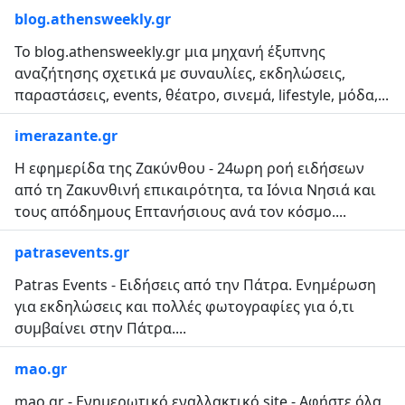
blog.athensweekly.gr
Το blog.athensweekly.gr μια μηχανή έξυπνης
αναζήτησης σχετικά με συναυλίες, εκδηλώσεις,
παραστάσεις, events, θέατρο, σινεμά, lifestyle, μόδα,...
imerazante.gr
Η εφημερίδα της Ζακύνθου - 24ωρη ροή ειδήσεων
από τη Ζακυνθινή επικαιρότητα, τα Ιόνια Νησιά και
τους απόδημους Επτανήσιους ανά τον κόσμο....
patrasevents.gr
Patras Events - Ειδήσεις από την Πάτρα. Ενημέρωση
για εκδηλώσεις και πολλές φωτογραφίες για ό,τι
συμβαίνει στην Πάτρα....
mao.gr
mao.gr - Ενημερωτικό εναλλακτικό site - Αφήστε όλα