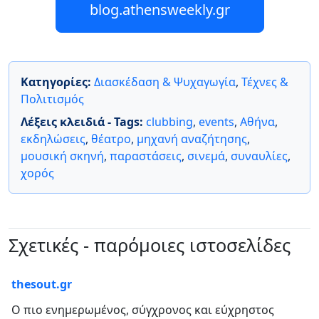
blog.athensweekly.gr
Κατηγορίες:
Διασκέδαση & Ψυχαγωγία
,
Τέχνες &
Πολιτισμός
Λέξεις κλειδιά - Tags:
clubbing
,
events
,
Αθήνα
,
εκδηλώσεις
,
θέατρο
,
μηχανή αναζήτησης
,
μουσική σκηνή
,
παραστάσεις
,
σινεμά
,
συναυλίες
,
χορός
Σχετικές - παρόμοιες ιστοσελίδες
thesout.gr
Ο πιο ενημερωμένος, σύγχρονος και εύχρηστος