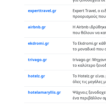
για ξενοδοχεία σε 
experttravel.gr
Expert Travel, ο 
προορισμούς που 
airbnb.gr
Η Airbnb ιδρύθηκε
που θέλουν να κατ
ekdromi.gr
Το Ekdromi.gr κάθ
το μοναδικό που α
trivago.gr
trivago.gr: Μηχαν
το καλύτερο ξενοδ
hotelz.gr
Το Hotelz.gr είνα
όλες τις μεγάλες 
hotelamaryllis.gr
Ψάχνεις ξενοδοχεί
ένα περιβάλλον αρ