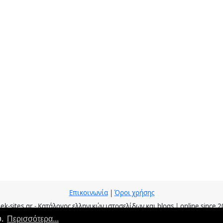
Επικοινωνία
|
Όροι χρήσης
ek-sites.gr - Κατάλογος ελληνικών ιστοσελίδων και blogs | online since 
υ.
Περισσότερα...