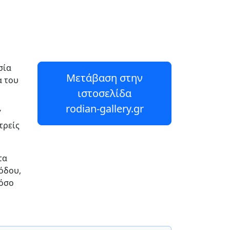
σία
Μετάβαση στην
α του
ιστοσελίδα
rodian-gallery.gr
7
τρείς
τα
όδου,
 όσο