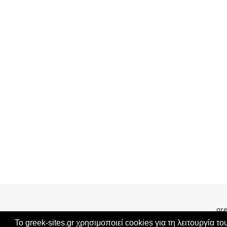
gre
Το greek-sites.gr χρησιμοποιεί cookies για τη λειτουργία το