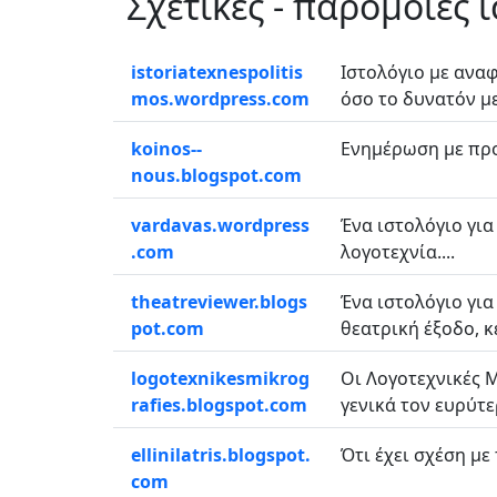
Σχετικές - παρόμοιες 
istoriatexnespolitis
Ιστολόγιο με αναφ
mos.wordpress.com
όσο το δυνατόν με
koinos--
Ενημέρωση με προτ
nous.blogspot.com
vardavas.wordpress
Ένα ιστολόγιο γι
.com
λογοτεχνία....
theatreviewer.blogs
Ένα ιστολόγιο για
pot.com
θεατρική έξοδο, κε
logotexnikesmikrog
Οι Λογοτεχνικές Μ
rafies.blogspot.com
γενικά τον ευρύτε
ellinilatris.blogspot.
Ότι έχει σχέση με
com