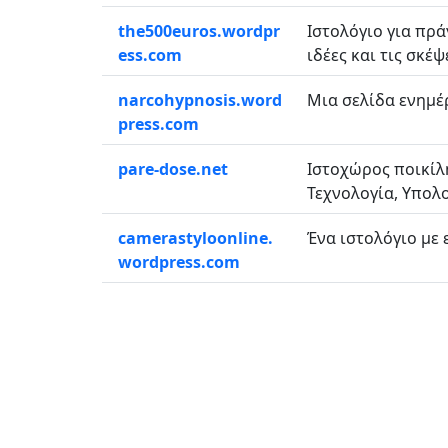
the500euros.wordpr
Ιστολόγιο για πρά
ess.com
ιδέες και τις σκέψε
narcohypnosis.word
Μια σελίδα ενημέ
press.com
pare-dose.net
Ιστοχώρος ποικίλη
Τεχνολογία, Υπολο
camerastyloonline.
Ένα ιστολόγιο με ε
wordpress.com