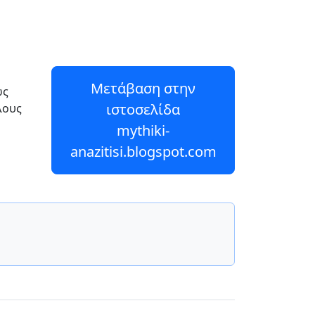
υ
Μετάβαση στην
ως
ιστοσελίδα
λους
mythiki-
anazitisi.blogspot.com