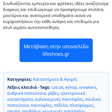
Συνδυάζοντας εμπειρία και φρέσκες ιδέες αναζητούμε
διαρκώς και επιδιώκουμε να προσφέρουμε στιλάτα,
μοντέρνα και ανατομικά υποδήματα ικανά να
ευχαριστήσουν την κάθε ανάγκη και επιθυμία για
στυλ γεμάτο αυτοπεποίθηση.
Μετάβαση στην ιστοσελίδα
lifeshoes.gr
Κατηγορίες:
Καταστήματα & Αγορές
Λέξεις κλειδιά - Tags:
casual
,
eshop
,
sneakers
,
ανδρικά παπούτσια
,
γόβες
,
ηλεκτρονικά
καταστήματα
,
καλοκαιρινές παντόφλες
,
παιδικά
παπούτσια
,
παντόφλες
,
πέδιλα
,
πλατφόρμες
,
σαμπό
,
σανδάλια
,
χειμερινές παντόφλες