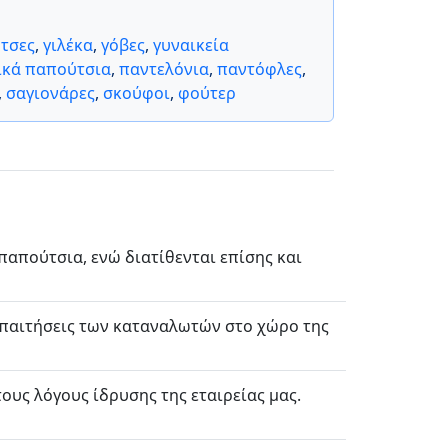
τσες
,
γιλέκα
,
γόβες
,
γυναικεία
ικά παπούτσια
,
παντελόνια
,
παντόφλες
,
,
σαγιονάρες
,
σκούφοι
,
φούτερ
 παπούτσια, ενώ διατίθενται επίσης και
απαιτήσεις των καταναλωτών στο χώρο της
ους λόγους ίδρυσης της εταιρείας μας.