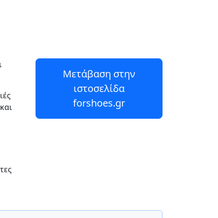
ι
Μετάβαση στην
ιστοσελίδα
ιές
forshoes.gr
 και
τες