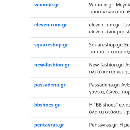
woomie.gr
Woomie.gr: Μεγάλη
προϊόντων από αθλ
eleven.com.gr
eleven.com.gr: Γυ
eleven είναι μια st
squareshop.gr
Squareshop.gr: Επ
παπούτσια και αξε
new-fashion.gr
New-fashion.gr: 
υλικό κατασκευής 
passadena.gr
Passadena.gr: Αν
γάντια, ζώνες, πο
bbshoes.gr
Η "BB shoes" είνα
όλα τα στάδια, την
pentavras.gr
Pentavras.gr: Η μ