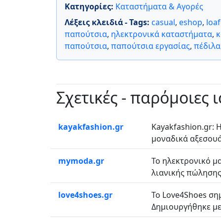
Κατηγορίες:
Καταστήματα & Αγορές
Λέξεις κλειδιά - Tags:
casual
,
eshop
,
loa
παπούτσια
,
ηλεκτρονικά καταστήματα
,
κ
παπούτσια
,
παπούτσια εργασίας
,
πέδιλα
Σχετικές - παρόμοιες 
kayakfashion.gr
Kayakfashion.gr: 
μοναδικά αξεσουάρ 
mymoda.gr
Το ηλεκτρονικό μ
λιανικής πώλησης 
love4shoes.gr
Το Love4Shoes ση
Δημιουργήθηκε με 