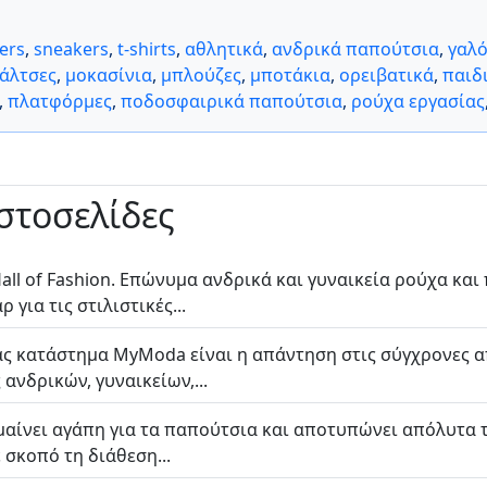
fers
,
sneakers
,
t-shirts
,
αθλητικά
,
ανδρικά παπούτσια
,
γαλό
άλτσες
,
μοκασίνια
,
μπλούζες
,
μποτάκια
,
ορειβατικά
,
παιδ
,
πλατφόρμες
,
ποδοσφαιρικά παπούτσια
,
ρούχα εργασίας
ιστοσελίδες
Hall of Fashion. Επώνυμα ανδρικά και γυναικεία ρούχα και
για τις στιλιστικές...
ας κατάστημα MyModa είναι η απάντηση στις σύγχρονες 
ανδρικών, γυναικείων,...
μαίνει αγάπη για τα παπούτσια και αποτυπώνει απόλυτα τ
σκοπό τη διάθεση...