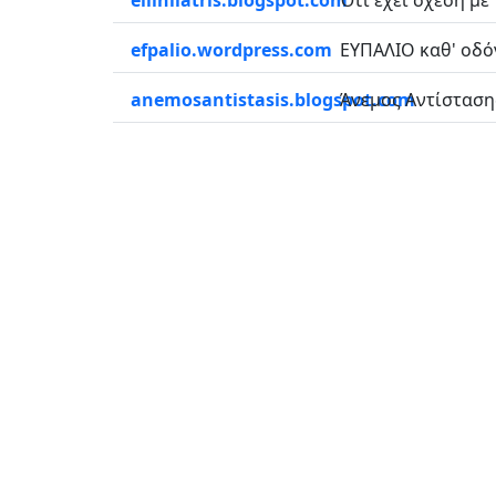
ellinilatris.blogspot.com
Ότι έχει σχέση με
efpalio.wordpress.com
EYΠΑΛΙΟ καθ' οδόν
anemosantistasis.blogspot.com
Άνεμος Αντίστασης