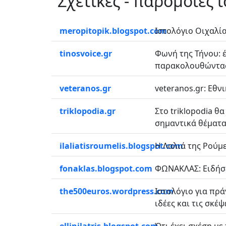
Σχετικές - παρόμοιες 
meropitopik.blogspot.com
Ιστολόγιο Οιχαλία
tinosvoice.gr
Φωνή της Τήνου: 
παρακολουθώντας μ
veteranos.gr
veteranos.gr: Εθν
triklopodia.gr
Στο triklopodia 
σημαντικά θέματα
ilaliatisroumelis.blogspot.com
Η Λαλιά της Ρούμε
fonaklas.blogspot.com
ΦΩΝΑΚΛΑΣ: Ειδήσει
the500euros.wordpress.com
Ιστολόγιο για πρά
ιδέες και τις σκέψε