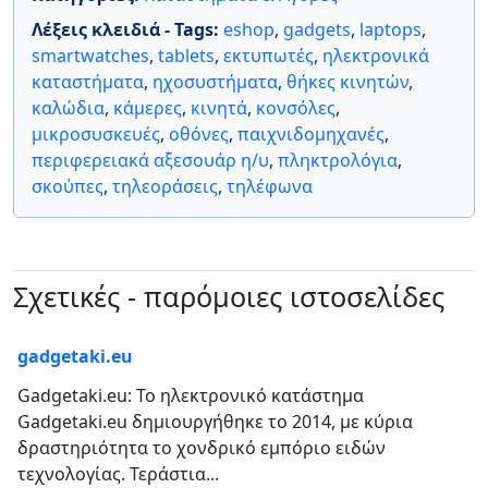
Λέξεις κλειδιά - Tags:
eshop
,
gadgets
,
laptops
,
smartwatches
,
tablets
,
εκτυπωτές
,
ηλεκτρονικά
καταστήματα
,
ηχοσυστήματα
,
θήκες κινητών
,
καλώδια
,
κάμερες
,
κινητά
,
κονσόλες
,
μικροσυσκευές
,
οθόνες
,
παιχνιδομηχανές
,
περιφερειακά αξεσουάρ η/υ
,
πληκτρολόγια
,
σκούπες
,
τηλεοράσεις
,
τηλέφωνα
Σχετικές - παρόμοιες ιστοσελίδες
gadgetaki.eu
Gadgetaki.eu: Το ηλεκτρονικό κατάστημα
Gadgetaki.eu δημιουργήθηκε το 2014, με κύρια
δραστηριότητα το χονδρικό εμπόριο ειδών
τεχνολογίας. Τεράστια...