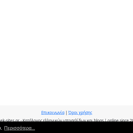
Επικοινωνία
|
Όροι χρήσης
ek-sites.gr - Κατάλογος ελληνικών ιστοσελίδων και blogs | online since 
υ.
Περισσότερα...