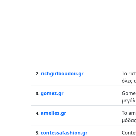
.
richgirlboudoir.gr
Το ri
2
όλες 
.
gomez.gr
Gomez
3
μεγάλ
.
amelies.gr
Το am
4
μόδας,
.
contessafashion.gr
Conte
5