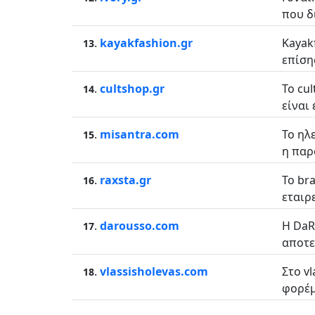
που δ
.
kayakfashion.gr
Kayak
13
επίσης
.
cultshop.gr
Το cu
14
είναι 
.
misantra.com
Το ηλ
15
η παρ
.
raxsta.gr
Το br
16
εταιρ
.
darousso.com
Η DaR
17
αποτε
.
vlassisholevas.com
Στο v
18
φορέμ