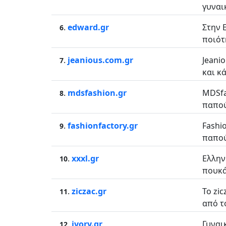
γυναι
.
edward.gr
Στην 
6
ποιότ
.
jeanious.com.gr
Jeani
7
και κ
.
mdsfashion.gr
MDSfa
8
παπού
.
fashionfactory.gr
Fashi
9
παπού
.
xxxl.gr
Ελλην
10
πουκά
.
ziczac.gr
Το zi
11
από τ
.
ivory.gr
Γυναι
12