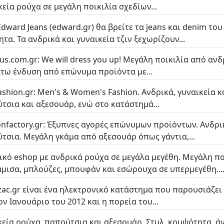
κεία ρούχα σε μεγάλη ποικιλία σχεδίων...
Edward Jeans (edward.gr) θα βρείτε τα jeans και denim το
ητα. Τα ανδρικά και γυναικεία τζιν ξεχωρίζουν...
ous.com.gr: We will dress you up! Μεγάλη ποικιλία από αν
άτω ένδυση από επώνυμα προϊόντα με...
shion.gr: Men's & Women's Fashion. Ανδρικά, γυναικεία κ
τσια και αξεσουάρ, ενώ στο κατάστημά...
onfactory.gr: Έξυπνες αγορές επώνυμων προϊόντων. Ανδρικ
τσια. Μεγάλη γκάμα από αξεσουάρ όπως γάντια,...
ικό eshop με ανδρικά ρούχα σε μεγάλα μεγέθη. Μεγάλη πο
μισα, μπλούζες, μπουφάν και εσώρουχα σε υπερμεγέθη...
czac.gr είναι ένα ηλεκτρονικό κατάστημα που παρουσιάζει
ον Ιανουάριο του 2012 και η πορεία του...
κεία ρούχα, παπούτσια και αξεσουάρ. Στυλ, κομψότητα, άν