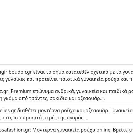
chgirlboudoir.gr είναι το σήμα κατατεθέν σχετικά με τα γ
τις γυναίκες και προτείνει ποιοτικά γυναικεία ρούχα και πα
.gr: Premium επώνυμα ανδρικά, γυναικεία και παιδικά ρο
η γκάμα από τσάντες, σακίδια και αξεσουάρ....
elies.gr διαθέτει μοντέρνα ρούχα και αξεσουάρ. Γυναικεία
 στις πιο προσιτές τιμές της αγοράς....
ssafashion.gr: Μοντέρνα γυναικεία ρούχα online. Bρείτε τ