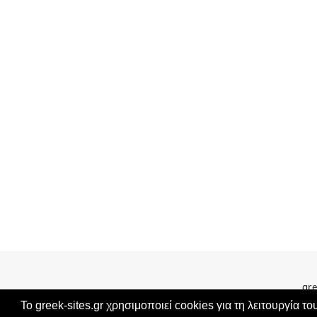
gre
Το greek-sites.gr χρησιμοποιεί cookies για τη λειτουργία το