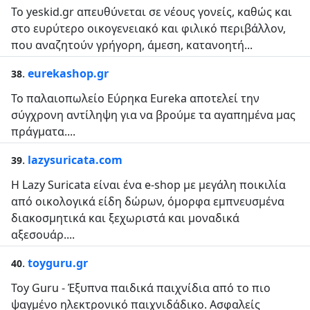
Το yeskid.gr απευθύνεται σε νέους γονείς, καθώς και
στο ευρύτερο οικογενειακό και φιλικό περιβάλλον,
που αναζητούν γρήγορη, άμεση, κατανοητή...
.
eurekashop.gr
38
Το παλαιοπωλείο Εύρηκα Eureka αποτελεί την
σύγχρονη αντίληψη για να βρούμε τα αγαπημένα μας
πράγματα....
.
lazysuricata.com
39
Η Lazy Suricata είναι ένα e-shop με μεγάλη ποικιλία
από οικολογικά είδη δώρων, όμορφα εμπνευσμένα
διακοσμητικά και ξεχωριστά και μοναδικά
αξεσουάρ....
.
toyguru.gr
40
Toy Guru - Έξυπνα παιδικά παιχνίδια από το πιο
ψαγμένο ηλεκτρονικό παιχνιδάδικο. Ασφαλείς