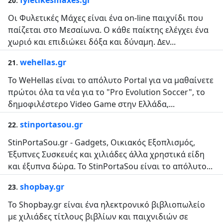
.
fyletikesmaxes.gr
20
Οι Φυλετικές Μάχες είναι ένα on-line παιχνίδι που
παίζεται στο Mεσαίωνα. Ο κάθε παίκτης ελέγχει ένα
χωριό και επιδιώκει δόξα και δύναμη. Δεν...
.
wehellas.gr
21
Το WeHellas είναι το απόλυτο Portal για να μαθαίνετε
πρώτοι όλα τα νέα για το "Pro Evolution Soccer", το
δημοφιλέστερο Video Game στην Ελλάδα,...
.
stinportasou.gr
22
StinPortaSou.gr - Gadgets, Οικιακός Εξοπλισμός,
Έξυπνες Συσκευές και χιλιάδες άλλα χρηστικά είδη
και έξυπνα δώρα. Το StinPortaSou είναι το απόλυτο...
.
shopbay.gr
23
To Shopbay.gr είναι ένα ηλεκτρονικό βιβλιοπωλείο
με χιλιάδες τίτλους βιβλίων και παιχνιδιών σε