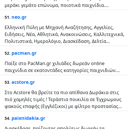
μεράκι γεμάτο επώνυμα, ποιοτικά παιχνίδια....
.
neo.gr
51
Ελληνική Πύλη με Μηχανή Αναζήτησης, Αγγελίες,
Ειδήσεις, Νέα, Αθλητικά, Ανακοινώσεις, Καλλιτεχνικά,
Πολιτιστικά, Ημερολόγιο, Διασκέδαση, Δελτία...
.
pacman.gr
52
Παίξε στο PacMan.gr χιλιάδες δωρεάν online
παιχνίδια σε εκατοντάδες κατηγορίες παιχνιδιών....
.
acstore.gr
53
Στο Acstore θα βρείτε τα πιο απίθανα Δωράκια στις
πιό χαμηλές τιμές ! Τεράστια ποικιλία σε Έγχρωμους
φακούς επαφής (Εγγλέζικοι) με φίλτρο προστασίας...
.
paixnidakia.gr
54
Διασκέδασε, παίζοντας απολύτως δωρεάν τα