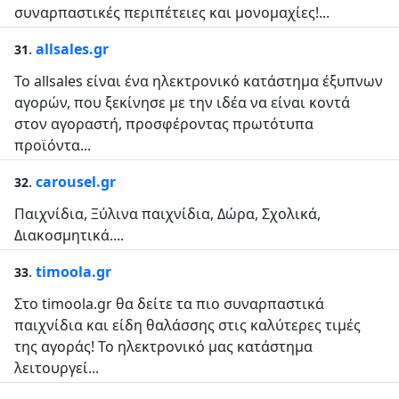
συναρπαστικές περιπέτειες και μονομαχίες!...
.
allsales.gr
31
Το allsales είναι ένα ηλεκτρονικό κατάστημα έξυπνων
αγορών, που ξεκίνησε με την ιδέα να είναι κοντά
στον αγοραστή, προσφέροντας πρωτότυπα
προϊόντα...
.
carousel.gr
32
Παιχνίδια, Ξύλινα παιχνίδια, Δώρα, Σχολικά,
Διακοσμητικά....
.
timoola.gr
33
Στο timoola.gr θα δείτε τα πιο συναρπαστικά
παιχνίδια και είδη θαλάσσης στις καλύτερες τιμές
της αγοράς! Το ηλεκτρονικό μας κατάστημα
λειτουργεί...