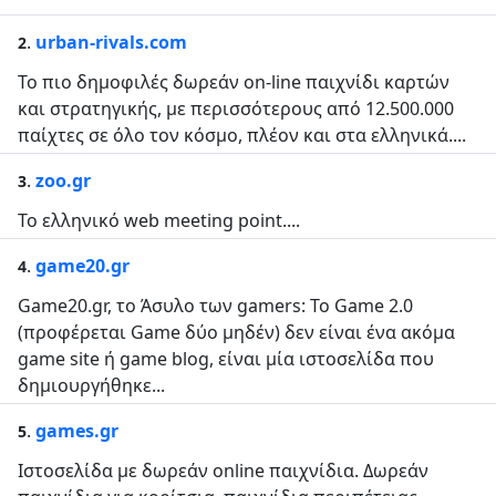
.
urban-rivals.com
2
To πιο δημοφιλές δωρεάν on-line παιχνίδι καρτών
και στρατηγικής, με περισσότερους από 12.500.000
παίχτες σε όλο τον κόσμο, πλέον και στα ελληνικά....
.
zoo.gr
3
Το ελληνικό web meeting point....
.
game20.gr
4
Game20.gr, το Άσυλο των gamers: To Game 2.0
(προφέρεται Game δύο μηδέν) δεν είναι ένα ακόμα
game site ή game blog, είναι μία ιστοσελίδα που
δημιουργήθηκε...
.
games.gr
5
Ιστοσελίδα με δωρεάν online παιχνίδια. Δωρεάν