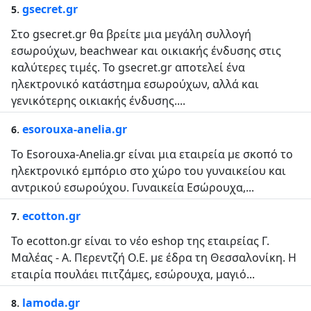
.
gsecret.gr
5
Στο gsecret.gr θα βρείτε μια μεγάλη συλλογή
εσωρούχων, beachwear και οικιακής ένδυσης στις
καλύτερες τιμές. To gsecret.gr αποτελεί ένα
ηλεκτρονικό κατάστημα εσωρούχων, αλλά και
γενικότερης οικιακής ένδυσης....
.
esorouxa-anelia.gr
6
Το Esorouxa-Anelia.gr είναι μια εταιρεία με σκοπό το
ηλεκτρονικό εμπόριο στο χώρο του γυναικείου και
αντρικού εσωρούχου. Γυναικεία Εσώρουχα,...
.
ecotton.gr
7
Το ecotton.gr είναι το νέο eshop της εταιρείας Γ.
Μαλέας - Α. Περεντζή Ο.Ε. με έδρα τη Θεσσαλονίκη. Η
εταιρία πουλάει πιτζάμες, εσώρουχα, μαγιό...
.
lamoda.gr
8