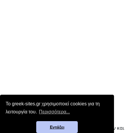
Το greek-sites.gr χρησιμοποιεί cookies για τη
λειτουργία του.
Περισσότερα...
Επικοινωνία
|
Όροι χρήσης
greek-sites.gr - Κατάλογος ελληνικών ιστοσελίδων και
Εντάξει