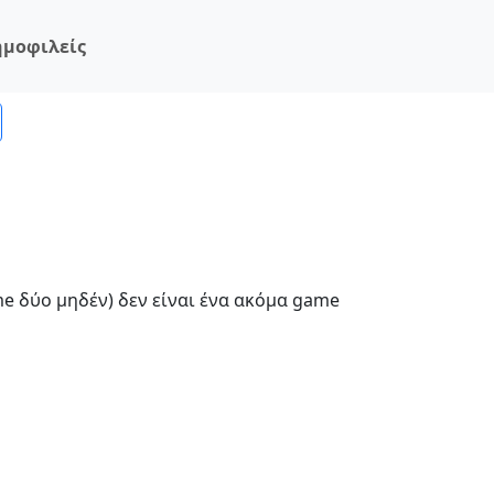
ημοφιλείς
e δύο μηδέν) δεν είναι ένα ακόμα game