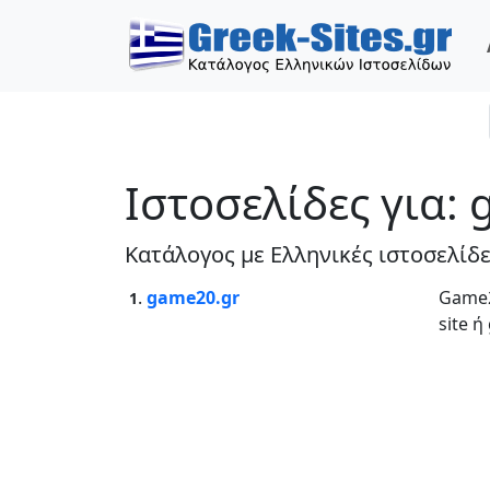
Ιστοσελίδες για:
Κατάλογος με Ελληνικές ιστοσελίδ
.
game20.gr
Game2
1
site 