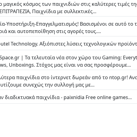
ο μαγικός κόσμος των παιχνιδιών στις καλύτερες τιμές της
 ΕΠΙΤΡΑΠΕΖΙΑ, Παιχνίδια με συλλεκτικές...
ία-Υποστήριξη-Επαγγελματισμός! Βασισμένοι σε αυτό το
ριά και αυτοπεποίθηση στις αγορές τους....
utel Technology. Αξιόπιστες λύσεις τεχνολογικών προϊόντω
pace.gr | Τα τελευταία νέα στον χώρο του Gaming: Everyt
ews, Unboxings. Στόχος μας είναι να σας προσφέρουμε...
λύτερα παιχνίδια στο ίντερνετ δωρεάν από το ntop.gr! Αν
υτίζουμε συνεχώς την συλλογή μας με...
ν διαδικτυακά παιχνίδια - paixnidia Free online games...