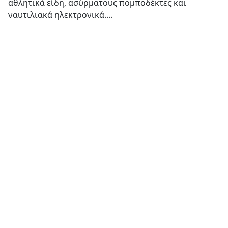
αθλητικά είδη, ασύρματους πομποδέκτες και
ναυτιλιακά ηλεκτρονικά....