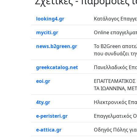
Σχετικές - παρόμοιες 
looking4.gr
Κατάλογος Επαγγε
myciti.gr
Οnline επαγγελματ
news.b2green.gr
Το B2Green αποτε
που συνδυάζει την
greekcatalog.net
Πανελλαδικός Επα
eoi.gr
ΕΠΑΓΓΕΛΜΑΤΙΚΟΣ 
ΤΑ ΙΩΑΝΝΙΝΑ, ΜΕΤ
4ty.gr
Ηλεκτρονικός Επα
e-peristeri.gr
Επαγγελματικός Οδ
e-attica.gr
Οδηγός Πόλης για τ