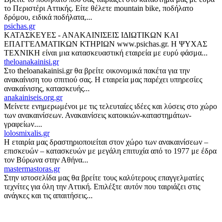
το Περιστέρι Αττικής. Είτε θέλετε mountain bike, ποδήλατο
δρόμου, ειδικά ποδήλατα,...
psichas.gr
ΚΑΤΑΣΚΕΥΕΣ - ΑΝΑΚΑΙΝΙΣΕΙΣ ΙΔΙΩΤΙΚΩΝ ΚΑΙ
ΕΠΑΓΓΕΛΜΑΤΙΚΩΝ ΚΤΗΡΙΩΝ www.psichas.gr. H ΨΥΧΑΣ
ΤΕΧΝΙΚΗ είναι μια κατασκευαστική εταιρεία με ευρύ φάσμα...
theloanakainisi.gr
Στο theloanakainisi.gr θα βρείτε οικονομικά πακέτα για την
ανακαίνιση του σπιτιού σας. Η εταιρεία μας παρέχει υπηρεσίες
ανακαίνισης, κατασκευής...
anakainiseis.org.gr
Μείνετε ενημερωμένοι με τις τελευταίες ιδέες και λύσεις στο χώρο
των ανακαινίσεων. Ανακαινίσεις κατοικιών-καταστημάτων-
γραφείων....
lolosmixalis.gr
Η εταιρία μας δραστηριοποιείται στον χώρο των ανακαινίσεων –
επισκευών – κατασκευών με μεγάλη επιτυχία από το 1977 με έδρα
τον Βύρωνα στην Αθήνα...
mastermastoras.gr
Στην ιστοσελίδα μας θα βρείτε τους καλύτερους επαγγελματίες
τεχνίτες για όλη την Αττική. Επιλέξτε αυτόν που ταιριάζει στις
ανάγκες και τις απαιτήσεις...