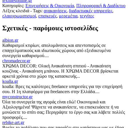
texnitesonline.gr
Κατηγορίες:
Επιχειρήσεις & Οικονομία
,
Πληροφορική & Διαδίκτυο
Λέξεις κλειδιά - Tags:
ανακαινίσεις
,
διαδικτυακές υπηρεσίες
,
ελαιοχρωματισμοί
,
επισκευές
,
μερεμέτια
,
τεχνίτες
Σχετικές - παρόμοιες ιστοσελίδες
albion.gr
Καθαρισμοί κτιρίων, απολυμάνσεις και απεντοπισμός σε
επαγγελματικούς και ιδιωτικούς χώρους από εξειδικευμένα
συνεργεία καθαρισμού....
chromadecor.gr
ΧΡΩΜΑ DECOR: Ολική Ανακαίνιση σπιτιού - Ανακαίνιση
κουζίνας - Ανακαίνιση μπάνιου. Η ΧΡΩΜΑ DECOR βρίσκεται
αρκετά χρόνια στο χώρο της κατασκευής...
koalla.gr
koalla: Βρες τις καλύτερες freelance υπηρεσίες για την επιχείρησή
σου. Η 1η πλατφόρμα για freelancers στην Ελλάδα....
myconstructor.gr
Όλα τα συνεργεία της αγοράς είναι εδώ! Οικονομικά και
Αξιολογημένα! Ψάχνετε να ανακαινίσετε, να επισκευάσετε ή να
μονώσετε το σπίτι σας; Περιγράψτε το έργο σας και λάβετε πολλές
προσφορές....
rebike-art.gr
Βρείτε το ποδήλατο που σας ταιριάζει στο κατάστημα μας με έδρα