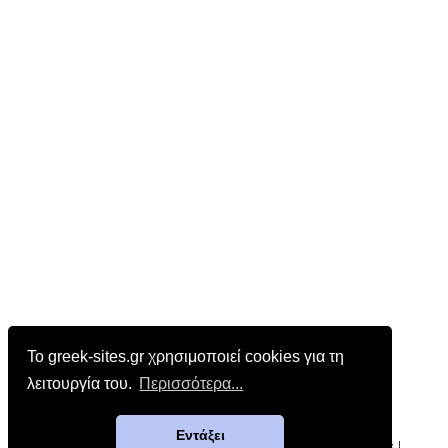
Το greek-sites.gr χρησιμοποιεί cookies για τη
λειτουργία του.
Περισσότερα...
Επικοινωνία
|
Όροι χρήσης
Εντάξει
greek-sites.gr - Κατάλογος ελληνικών ιστοσελίδων και blogs |