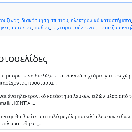
κουζίνας
,
διακόσμηση σπιτιού
,
ηλεκτρονικά καταστήματα
ήκες
,
πετσέτες
,
ποδιές
,
ριχτάρια
,
σέντονια
,
τραπεζομάντη
ιστοσελίδες
ου μπορείτε να διαλέξετε τα ιδανικά ριχτάρια για τον χ
 παρέχοντας προστασία...
ναι ένα ηλεκτρονικό κατάστημα λευκών ειδών μέσα από το
aiki, KENTIA,...
inen.gr θα βρείτε μία πολύ μεγάλη ποικιλία λευκών ειδών 
παπλωματοθήκες,...