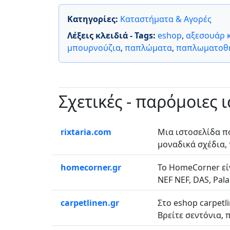
Κατηγορίες:
Καταστήματα & Αγορές
Λέξεις κλειδιά - Tags:
eshop
,
αξεσουάρ 
μπουρνούζια
,
παπλώματα
,
παπλωματοθ
Σχετικές - παρόμοιες 
rixtaria.com
Μια ιστοσελίδα π
μοναδικά σχέδια,
homecorner.gr
Το HomeCorner εί
NEF NEF, DAS, Palam
carpetlinen.gr
Στο eshop carpetl
Βρείτε σεντόνια, 