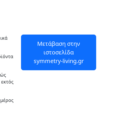
δικά
Μετάβαση στην
ιστοσελίδα
οϊόντα
symmetry-living.gr
θώς
 εκτός
 μέρος