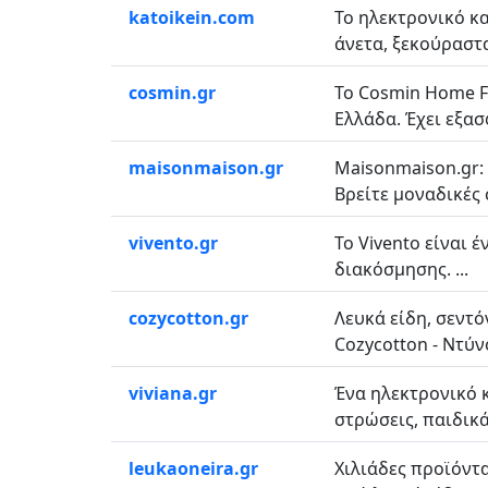
katoikein.com
Το ηλεκτρονικό κ
άνετα, ξεκούραστα
cosmin.gr
Το Cosmin Home F
Ελλάδα. Έχει εξασ
maisonmaison.gr
Maisonmaison.gr: 
Βρείτε μοναδικές 
vivento.gr
Το Vivento είναι 
διακόσμησης. ...
cozycotton.gr
Λευκά είδη, σεντό
Cozycotton - Ντύνο
viviana.gr
Ένα ηλεκτρονικό 
στρώσεις, παιδικά 
leukaoneira.gr
Χιλιάδες προϊόντα