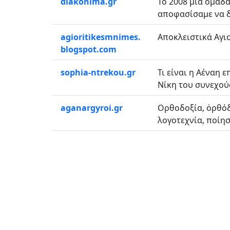
diakonima.gr
Το 2008 μια ομάδ
αποφασίσαμε να δ
agioritikesmnimes.
Αποκλειστικά Αγιο
blogspot.com
sophia-ntrekou.gr
Τι είναι η Αέναη
Νίκη του συνεχού
aganargyroi.gr
Ορθοδοξία, ὀρθόδ
λογοτεχνία, ποίησ