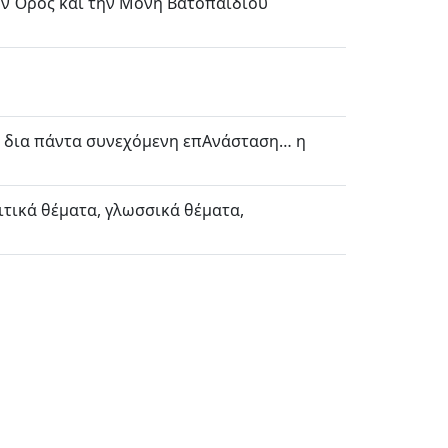
ιον Όρος και την Μονή Βατοπαιδίου
αι δια πάντα συνεχόμενη επΑνάσταση… η
τικά θέματα, γλωσσικά θέματα,