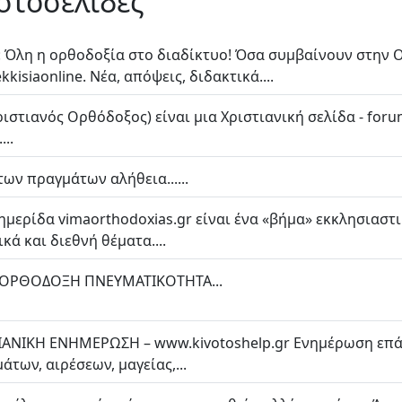
ιστοσελίδες
 Όλη η ορθοδοξία στο διαδίκτυο! Όσα συμβαίνουν στην Ο
kisiaonline. Νέα, απόψεις, διδακτικά....
(Χριστιανός Ορθόδοξος) είναι μια Χριστιανική σελίδα - fo
..
ων πραγμάτων αλήθεια......
ημερίδα vimaorthodoxias.gr είναι ένα «βήμα» εκκλησιασ
κά και διεθνή θέματα....
 ΟΡΘΟΔΟΞΗ ΠΝΕΥΜΑΤΙΚΟΤΗΤΑ...
ΝΙΚΗ ΕΝΗΜΕΡΩΣΗ – www.kivotoshelp.gr Ενημέρωση επάν
των, αιρέσεων, μαγείας,...