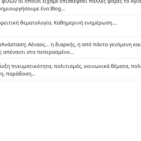
α φίλων οι οποίοι είχαμε επισκεφθεί πολλές φορές το Άγ
ημιουργήσουμε ένα Blog...
ρειτική θεματολογία. Καθημερινή ενημέρωση....
 επΑνάσταση; Αέναος… η διαρκής, η από πάντα γενόμενη κ
ς απέναντι στο πεπερασμένο...
οξη πνευματικότητα, πολιτισμός, κοινωνικά θέματα, πολι
η, παράδοση...