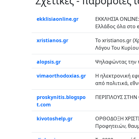
Σχετικές - παρόμοιες 
ekklisiaonline.gr
ΕΚΚΛΗΣΙΑ ONLINE:
Ελλάδος όλα στο ek
xristianos.gr
Το xristianos.gr 
Λόγου Του Κυρίου..
alopsis.gr
Ψηλαφώντας την τ
vimaorthodoxias.gr
Η ηλεκτρονική εφ
από πολιτικά, εθνι
proskynitis.blogspo
ΠΕΡΙΠΛΟΥΣ ΣΤΗΝ
t.com
kivotoshelp.gr
ΟΡΘΟΔΟΞΗ ΧΡΙΣΤΙΑ
Προφητειών, θαυμά