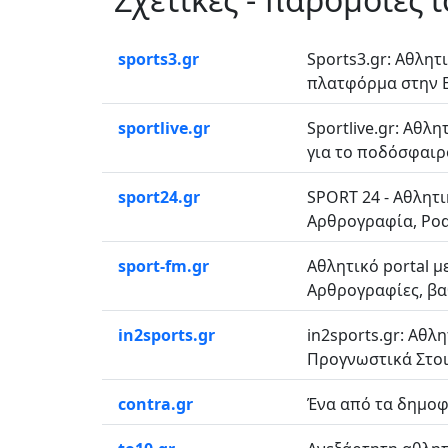
sports3.gr
Sports3.gr: Αθλητ
πλατφόρμα στην Ε
sportlive.gr
Sportlive.gr: Αθλη
για το ποδόσφαιρο
sport24.gr
SPORT 24 - Αθλητι
Αρθρογραφία, Podc
sport-fm.gr
Αθλητικό portal μ
Αρθρογραφίες, βαθ
in2sports.gr
in2sports.gr: Αθλ
Προγνωστικά Στοιχ
contra.gr
Ένα από τα δημοφι