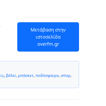
.
Μετάβαση στην
ιστοσελίδα
overfm.gr
εις
,
βόλεϊ
,
μπάσκετ
,
ποδόσφαιρο
,
σπορ
,