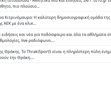
κή ιστοσελίδα - Αθλητικά νέα και ειδήσεις 24/7. to10.gr 
θητο, πιο πλούσιο...
α Κιτρινόμαυρα: H καλύτερη δημοσιογραφική ομάδα της Α
 ΑΕΚ με ένα κλικ...
ε ειδήσεις και νέα για ποδόσφαιρο και όλα τα αθλήματα σ
μολογίες, live ραδιόφωνο....
ης Θράκης. Το ThrakiSportS είναι η πληρέστερη πύλη ενη
ούν την Θράκη....