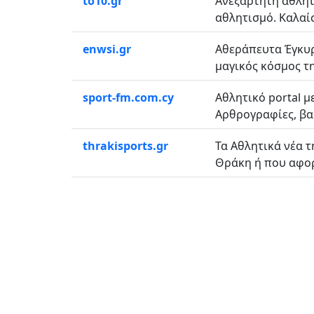
to10.gr
Ανεξάρτητη αθλητι
αθλητισμό. Καλαίσ
enwsi.gr
Αθεράπευτα Έγκυρ
μαγικός κόσμος της
sport-fm.com.cy
Αθλητικό portal μ
Αρθρογραφίες, βαθ
thrakisports.gr
Τα Αθλητικά νέα τ
Θράκη ή που αφορ