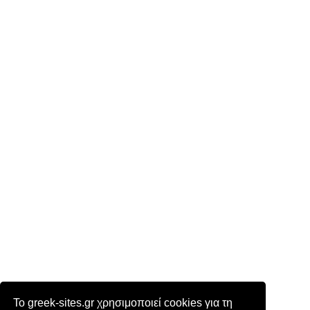
Το greek-sites.gr χρησιμοποιεί cookies για τη