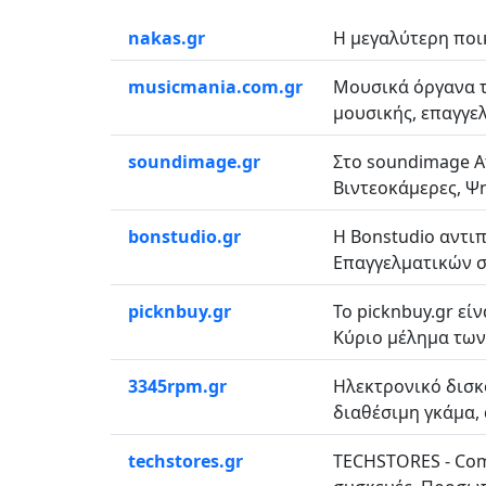
nakas.gr
Η μεγαλύτερη ποικ
musicmania.com.gr
Μουσικά όργανα τ
μουσικής, επαγγελ
soundimage.gr
Στο soundimage At
Βιντεοκάμερες, Ψ
bonstudio.gr
H Bonstudio αντι
Επαγγελματικών σ
picknbuy.gr
Το picknbuy.gr εί
Κύριο μέλημα των
3345rpm.gr
Ηλεκτρονικό δισκ
διαθέσιμη γκάμα, 
techstores.gr
TECHSTORES - Com