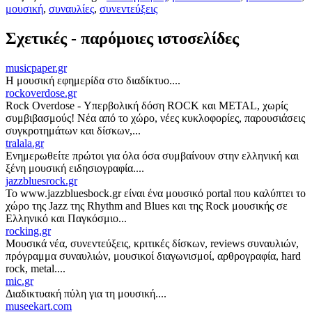
μουσική
,
συναυλίες
,
συνεντεύξεις
Σχετικές - παρόμοιες ιστοσελίδες
musicpaper.gr
Η μουσική εφημερίδα στο διαδίκτυο....
rockoverdose.gr
Rock Overdose - Υπερβολική δόση ROCK και METAL, χωρίς
συμβιβασμούς! Νέα από το χώρο, νέες κυκλοφορίες, παρουσιάσεις
συγκροτημάτων και δίσκων,...
tralala.gr
Ενημερωθείτε πρώτοι για όλα όσα συμβαίνουν στην ελληνική και
ξένη μουσική ειδησιογραφία....
jazzbluesrock.gr
Το www.jazzbluesbock.gr είναι ένα μουσικό portal που καλύπτει το
χώρο της Jazz της Rhythm and Blues και της Rock μουσικής σε
Ελληνικό και Παγκόσμιο...
rocking.gr
Μουσικά νέα, συνεντεύξεις, κριτικές δίσκων, reviews συναυλιών,
πρόγραμμα συναυλιών, μουσικοί διαγωνισμοί, αρθρογραφία, hard
rock, metal....
mic.gr
Διαδικτυακή πύλη για τη μουσική....
museekart.com