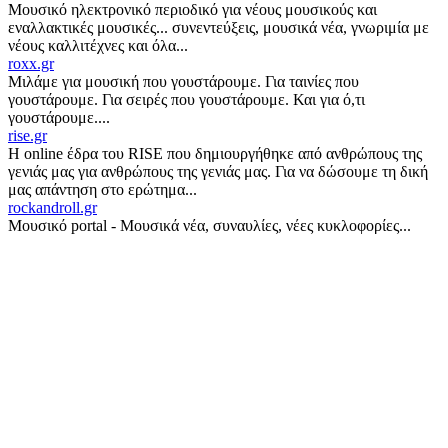
Μουσικό ηλεκτρονικό περιοδικό για νέους μουσικούς και
εναλλακτικές μουσικές... συνεντεύξεις, μουσικά νέα, γνωριμία με
νέους καλλιτέχνες και όλα...
roxx.gr
Μιλάμε για μουσική που γουστάρουμε. Για ταινίες που
γουστάρουμε. Για σειρές που γουστάρουμε. Και για ό,τι
γουστάρουμε....
rise.gr
Η online έδρα του RISE που δημιουργήθηκε από ανθρώπους της
γενιάς μας για ανθρώπους της γενιάς μας. Για να δώσουμε τη δική
μας απάντηση στο ερώτημα...
rockandroll.gr
Μουσικό portal - Μουσικά νέα, συναυλίες, νέες κυκλοφορίες...