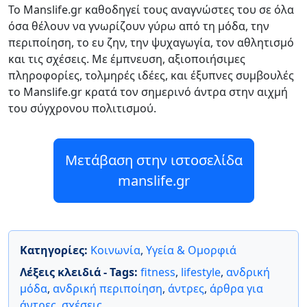
Το Manslife.gr καθοδηγεί τους αναγνώστες του σε όλα
όσα θέλουν να γνωρίζουν γύρω από τη μόδα, την
περιποίηση, το ευ ζην, την ψυχαγωγία, τον αθλητισμό
και τις σχέσεις. Με έμπνευση, αξιοποιήσιμες
πληροφορίες, τολμηρές ιδέες, και έξυπνες συμβουλές
το Manslife.gr κρατά τον σημερινό άντρα στην αιχμή
του σύγχρονου πολιτισμού.
Μετάβαση στην ιστοσελίδα
manslife.gr
Κατηγορίες:
Κοινωνία
,
Υγεία & Ομορφιά
Λέξεις κλειδιά - Tags:
fitness
,
lifestyle
,
ανδρική
μόδα
,
ανδρική περιποίηση
,
άντρες
,
άρθρα για
άντρες
,
σχέσεις