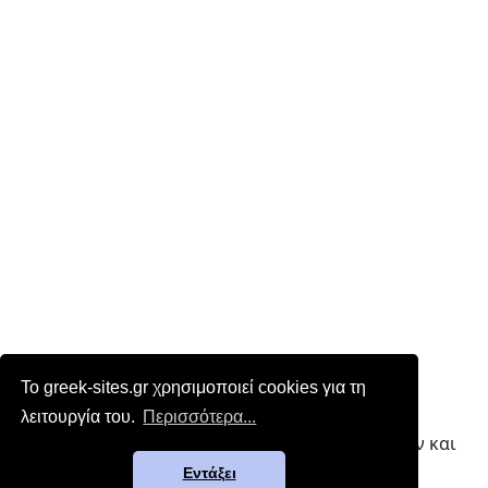
Το greek-sites.gr χρησιμοποιεί cookies για τη
Επικοινωνία
|
Όροι χρήσης
λειτουργία του.
Περισσότερα...
greek-sites.gr - Κατάλογος ελληνικών ιστοσελίδων και
blogs | online since 2009
Εντάξει