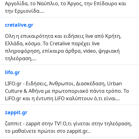
Αργολίδα, το Ναύπλιο, το Άργος, την Επίδαυρο και
την Ερμιονίδα....
cretalive.gr
Ολη η επικαιρότητα και ειδήσεις live από Κρήτη,
Ελλάδα, κόσμο. Το Cretalive παρέχει live
πληροφόρηση, επίκαιρα άρθρα, video, ψηφιακή
τηλεόραση,...
lifo.gr
LIFO.gr - Ειδήσεις, Άνθρωποι, Διασκέδαση, Urban
Culture & Αθήνα με πρωτοποριακό πάντα τρόπο. Το
LiFO.gr και η έντυπη LiFO καλύπτουν ό,τι είναι...
zappit.gr
ζαππιτ - zappit στην ΤV! Ο,τι γίνεται στην τηλεόραση,
το μαθαίνετε πρώτοι στο zappit.gr...