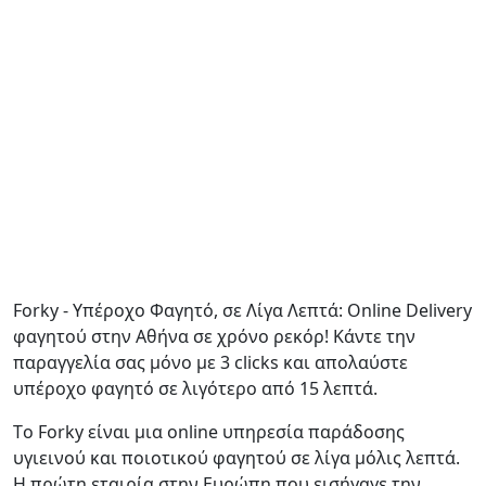
Forky - Υπέροχο Φαγητό, σε Λίγα Λεπτά: Οnline Delivery
φαγητού στην Αθήνα σε χρόνο ρεκόρ! Κάντε την
παραγγελία σας μόνο με 3 clicks και απολαύστε
υπέροχο φαγητό σε λιγότερο από 15 λεπτά.
Τo Forky είναι μια online υπηρεσία παράδοσης
υγιεινού και ποιοτικού φαγητού σε λίγα μόλις λεπτά.
Η πρώτη εταιρία στην Ευρώπη που εισήγαγε την