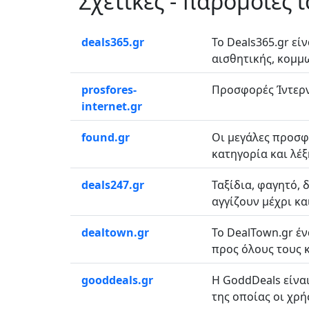
Σχετικές - παρόμοιες 
deals365.gr
Το Deals365.gr ε
αισθητικής, κομμω
prosfores-
Προσφορές Ίντερνε
internet.gr
found.gr
Οι μεγάλες προσφ
κατηγορία και λέξ
deals247.gr
Ταξίδια, φαγητό,
αγγίζουν μέχρι και
dealtown.gr
Το DealTown.gr έ
προς όλους τους κ
gooddeals.gr
H GoddDeals είνα
της οποίας οι χρή