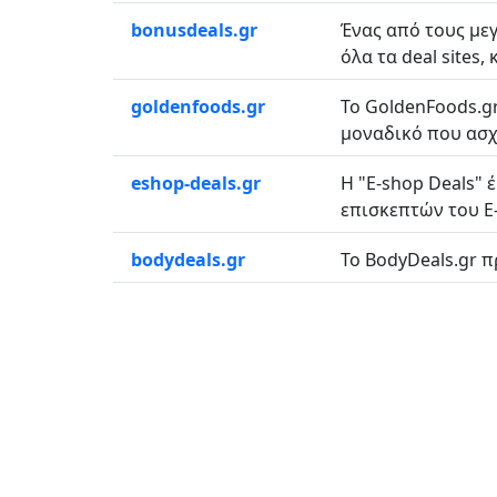
bonusdeals.gr
Ένας από τους με
όλα τα deal sites,
goldenfoods.gr
Το GoldenFoods.gr
μοναδικό που ασχο
eshop-deals.gr
Η "E-shop Deals"
επισκεπτών του E-s
bodydeals.gr
Το BodyDeals.gr π