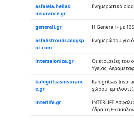
asfaleia.hellas-
Ενημερωτικό blog 
insurance.gr
generali.gr
Η Generali - με 1
asfalistroulis.blogsp
Ενημερώσου για όλ
ot.com
intersalonica.gr
Οι εταιρείες του
Υγείας, Αερομεταφ
kalogritsasinsuranc
Kalogritsas Insur
e.gr
χώρου, εμπλουτίζε
interlife.gr
INTERLIFE Ασφαλισ
έδρα τη Θεσσαλονί