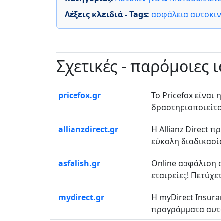
Λέξεις κλειδιά - Tags:
ασφάλεια αυτοκι
Σχετικές - παρόμοιες 
pricefox.gr
Το Pricefox είναι
δραστηριοποιείται
allianzdirect.gr
Η Allianz Direct 
εύκολη διαδικασία
asfalish.gr
Online ασφάλιση 
εταιρείες! Πετύχε
mydirect.gr
Η myDirect Insur
προγράμματα αυτοκ